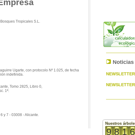
 Empresa
 Bosques Tropicales S.L.
Noticias
zaguirre Ugarte, con protocolo Nº 1.025, de fecha
NEWSLETTERS
ión indefinida.
NEWSLETTERS
cante, Tomo 2825, Libro 0,
c. 1ª.
 6 y 7 - 03008 - Alicante.
Nuestros árbole
9
8
1
6