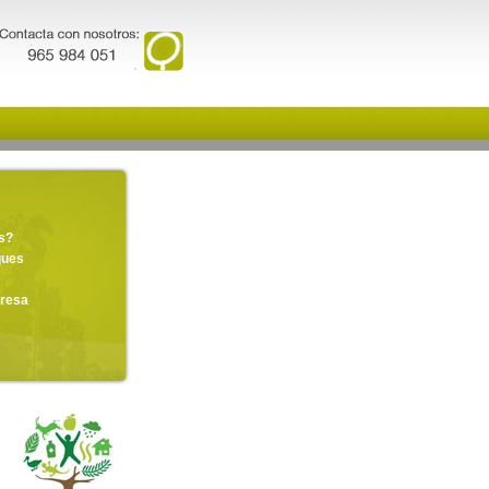
s?
ques
presa